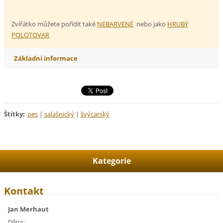
Zvířátko můžete pořídit také
NEBARVENÉ
nebo jako
HRUBÝ
POLOTOVAR
Základní informace
Štítky
:
pes
|
salašnický
|
švýcarský
Kategorie
Kontakt
Jan Merhaut
Dílna :