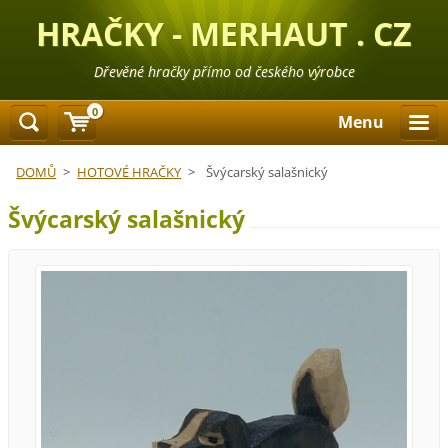
HRAČKY - MERHAUT . CZ
Dřevěné hračky přímo od českého výrobce
0
Menu
DOMŮ
>
HOTOVÉ HRAČKY
>
Švýcarský salašnický
Švýcarský salašnický