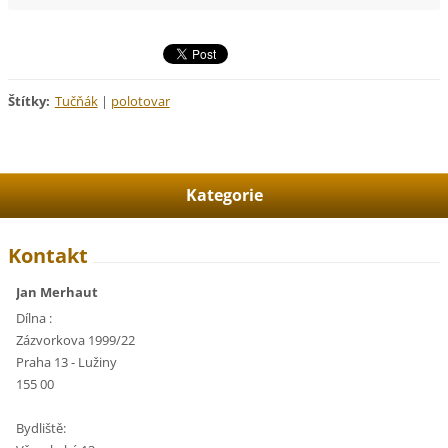
Štítky
:
Tučňák
|
polotovar
Kategorie
Kontakt
Jan Merhaut
Dílna :
Zázvorkova 1999/22
Praha 13 - Lužiny
155 00
Bydliště: