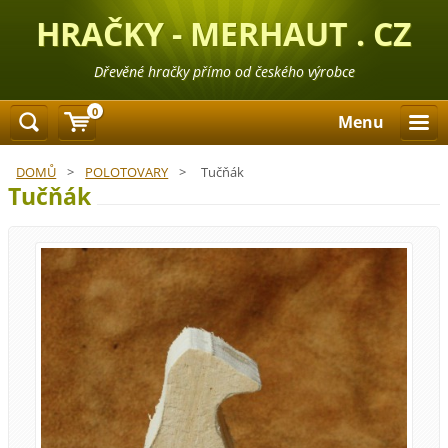
HRAČKY - MERHAUT . CZ
Dřevěné hračky přímo od českého výrobce
0
Menu
DOMŮ
>
POLOTOVARY
>
Tučňák
Tučňák