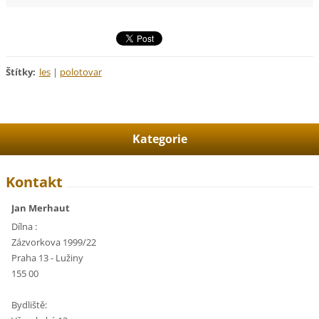
Štítky
:
les
|
polotovar
Kategorie
Kontakt
Jan Merhaut
Dílna :
Zázvorkova 1999/22
Praha 13 - Lužiny
155 00
Bydliště: