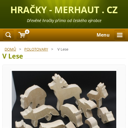
HRAČKY - MERHAUT . CZ
Dřevěné hračky přímo od českého výrobce
0
Menu
DOMŮ
>
POLOTOVARY
>
V Lese
V Lese