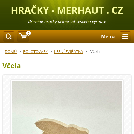
HRAČKY - MERHAUT . CZ
Dřevěné hračky přímo od českého výrobce
0
Menu
DOMŮ
>
POLOTOVARY
>
LESNÍ ZVÍŘÁTKA
>
Včela
Včela