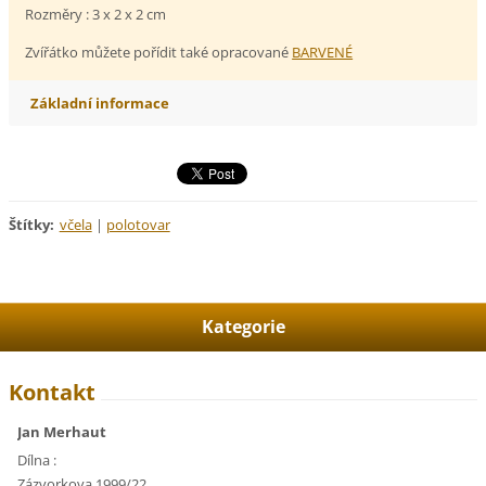
Rozměry : 3 x 2 x 2 cm
Zvířátko můžete pořídit také opracované
BARVENÉ
Základní informace
Štítky
:
včela
|
polotovar
Kategorie
Kontakt
Jan Merhaut
Dílna :
Zázvorkova 1999/22