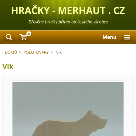
HRAČKY - MERHAUT . CZ
Dřevěné hračky přímo od českého výrobce
0
Menu
DOMŮ
>
POLOTOVARY
>
Vlk
Vlk