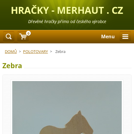
HRAČKY - MERHAUT . CZ
Dřevěné hračky přímo od českého výrobce
0
Menu
DOMŮ
>
POLOTOVARY
>
Zebra
Zebra