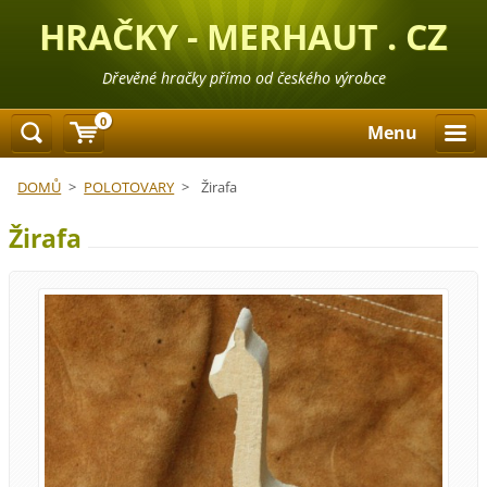
HRAČKY - MERHAUT . CZ
Dřevěné hračky přímo od českého výrobce
0
Menu
DOMŮ
>
POLOTOVARY
>
Žirafa
Žirafa