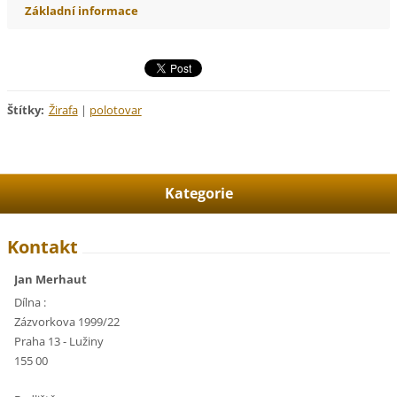
Základní informace
Štítky
:
Žirafa
|
polotovar
Kategorie
Kontakt
Jan Merhaut
Dílna :
Zázvorkova 1999/22
Praha 13 - Lužiny
155 00