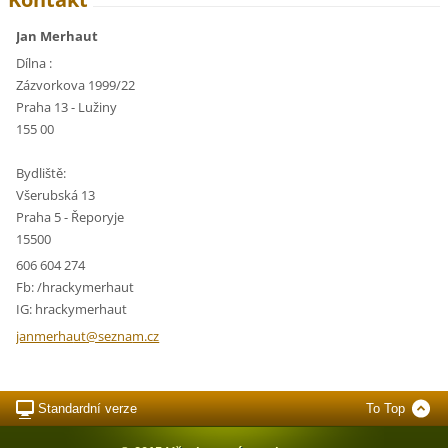
Jan Merhaut
Dílna :
Zázvorkova 1999/22
Praha 13 - Lužiny
155 00
Bydliště:
Všerubská 13
Praha 5 - Řeporyje
15500
606 604 274
Fb: /hrackymerhaut
IG: hrackymerhaut
janmerha
ut@sezna
m.cz
Standardní verze
To Top