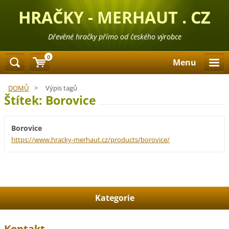
HRAČKY - MERHAUT . CZ
Dřevěné hračky přímo od českého výrobce
0
Menu
DOMŮ
>
Výpis tagů
Štítek: Borovice
Borovice
https://www.hracky-merhaut.cz/products/borovice/
Kategorie
Kontakt