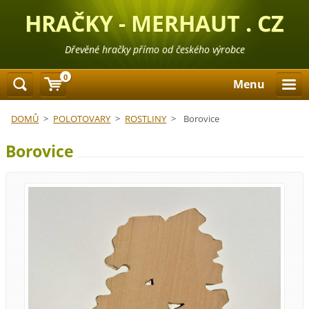
HRAČKY - MERHAUT . CZ
Dřevěné hračky přímo od českého výrobce
0
Menu
DOMŮ
>
POLOTOVARY
>
ROSTLINY
>
Borovice
Borovice