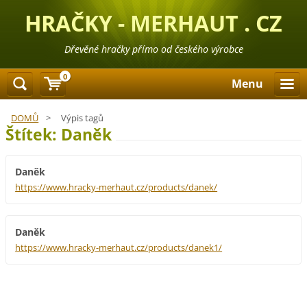
HRAČKY - MERHAUT . CZ
Dřevěné hračky přímo od českého výrobce
0
Menu
DOMŮ
>
Výpis tagů
Štítek: Daněk
Daněk
https://www.hracky-merhaut.cz/products/danek/
Daněk
https://www.hracky-merhaut.cz/products/danek1/