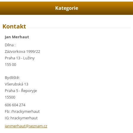
Kategorie
Kontakt
Jan Merhaut
Dílna :
Zázvorkova 1999/22
Praha 13 - Lužiny
155 00
Bydliště:
Všerubská 13
Praha 5 - Řeporyje
15500
606 604 274
Fb: /hrackymerhaut
IG: hrackymerhaut
janmerha
ut@sezna
m.cz