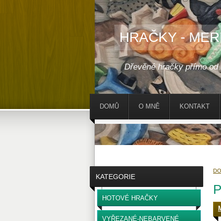
HRAČKY - MER
Dřevěné hračky přímo od
DOMŮ
O MNĚ
KONTAKT
D
KATEGORIE
HOTOVÉ HRAČKY
VYŘEZANÉ-NEBARVENÉ