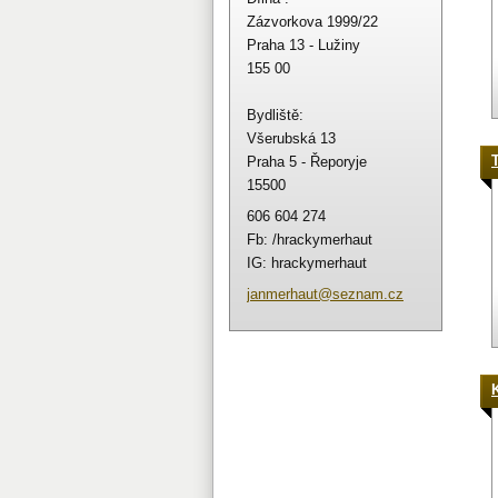
Zázvorkova 1999/22
Praha 13 - Lužiny
155 00
Bydliště:
Všerubská 13
Praha 5 - Řeporyje
15500
606 604 274
Fb: /hrackymerhaut
IG: hrackymerhaut
janmerha
ut@sezna
m.cz