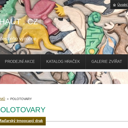
Úvodní
HAUT . CZ
 českého výrobce
PRODEJNÍ AKCE
KATALOG HRAČEK
GALERIE ZVÍŘAT
OMŮ
>
POLOTOVARY
POLOTOVARY
Maďarský trnoocasý drak