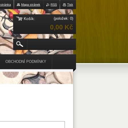
 stránka
Mapa stránek
RSS
Tisk
Košík:
(položek: 0)
0,00 Kč
OBCHODNÍ PODMÍNKY