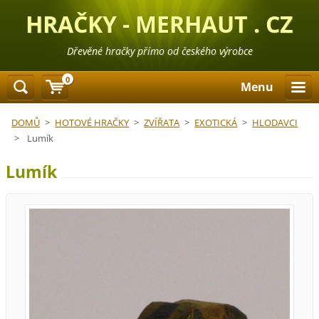
HRAČKY - MERHAUT . CZ
Dřevěné hračky přímo od českého výrobce
0
Menu
DOMŮ
>
HOTOVÉ HRAČKY
>
ZVÍŘATA
>
EXOTICKÁ
>
HLODAVCI
>
Lumík
Lumík