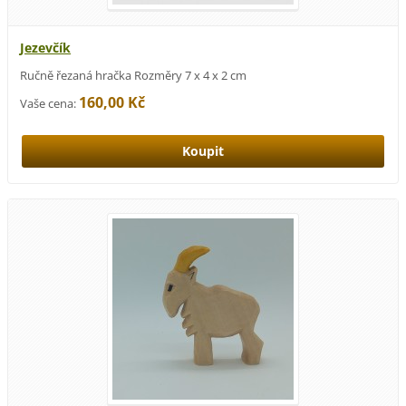
Jezevčík
Ručně řezaná hračka Rozměry 7 x 4 x 2 cm
160,00 Kč
Vaše cena: