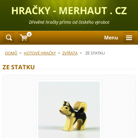
HRAČKY - MERHAUT . CZ
Dřevěné hračky přímo od českého výrobce
0
Menu
DOMŮ
>
HOTOVÉ HRAČKY
>
ZVÍŘATA
>
ZE STATKU
ZE STATKU