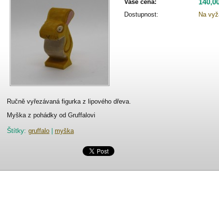
140,0
Vaše cena:
Dostupnost:
Na vyž
Ručně vyřezávaná figurka z lipového dřeva.
Myška z pohádky od Gruffalovi
Štítky
:
gruffalo
|
myška