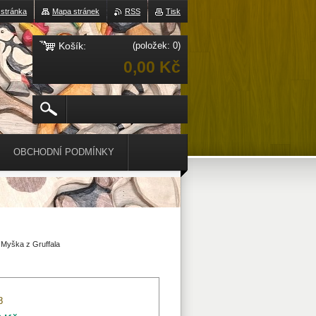
 stránka
Mapa stránek
RSS
Tisk
Košík:
(položek: 0)
0,00 Kč
OBCHODNÍ PODMÍNKY
Myška z Gruffala
8