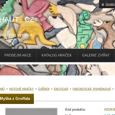
Úvodní
HAUT . CZ
 českého výrobce
PRODEJNÍ AKCE
KATALOG HRAČEK
GALERIE ZVÍŘAT
OMŮ
>
HOTOVÉ HRAČKY
>
ZVÍŘATA
>
EXOTICKÁ
>
FANTASTICKÁ, POHÁDKOVÁ
>
Myška z Gruffala
Kód produktu:
AD263