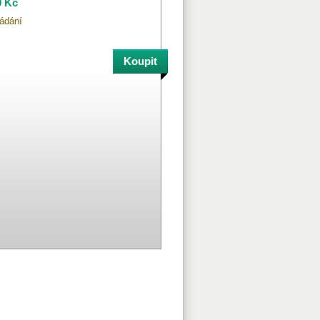
0 Kč
ádání