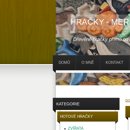
HRAČKY - MER
Dřevěné hračky přímo od
DOMŮ
O MNĚ
KONTAKT
D
KATEGORIE
HOTOVÉ HRAČKY
ZVÍŘATA