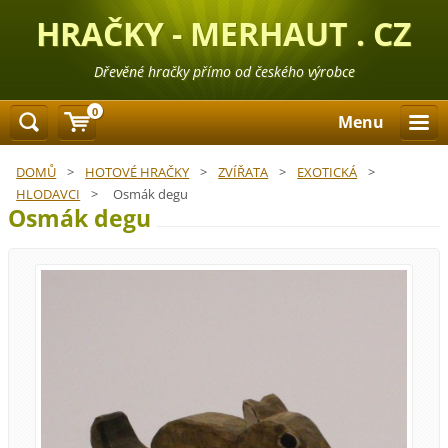
HRAČKY - MERHAUT . CZ
Dřevěné hračky přímo od českého výrobce
0
Menu
DOMŮ
>
HOTOVÉ HRAČKY
>
ZVÍŘATA
>
EXOTICKÁ
>
HLODAVCI
>
Osmák degu
Osmák degu