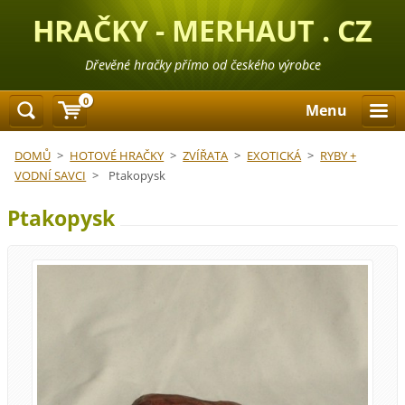
HRAČKY - MERHAUT . CZ
Dřevěné hračky přímo od českého výrobce
0
Menu
DOMŮ
>
HOTOVÉ HRAČKY
>
ZVÍŘATA
>
EXOTICKÁ
>
RYBY +
VODNÍ SAVCI
>
Ptakopysk
Ptakopysk