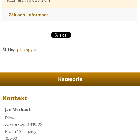
Základní informace
Štítky
:
ptakopysk
Kategorie
Kontakt
Jan Merhaut
Dílna :
Zázvorkova 1999/22
Praha 13 - Lužiny
155 00