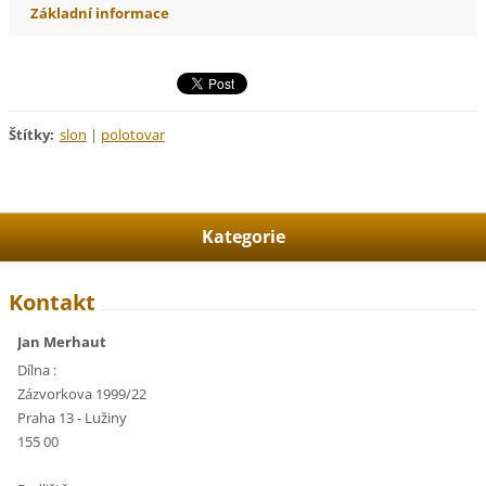
Základní informace
Štítky
:
slon
|
polotovar
Kategorie
Kontakt
Jan Merhaut
Dílna :
Zázvorkova 1999/22
Praha 13 - Lužiny
155 00