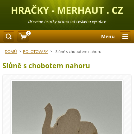
HRAČKY - MERHAUT . CZ
Dřevěné hračky přímo od českého výrobce
0
Menu
DOMŮ
>
POLOTOVARY
>
Slůně s chobotem nahoru
Slůně s chobotem nahoru