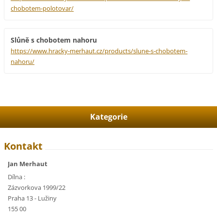
chobotem-polotovar/
Slůně s chobotem nahoru
https://www.hracky-merhaut.cz/products/slune-s-chobotem-
nahoru/
Kategorie
Kontakt
Jan Merhaut
Dílna :
Zázvorkova 1999/22
Praha 13 - Lužiny
155 00