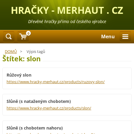
HRAČKY - MERHAUT . CZ
Dřevěné hračky přímo od českého výrobce
0
Menu
DOMŮ
>
Výpis tagů
Štítek: slon
Růžový slon
https://www.hracky-merhaut.cz/products/ruzovy-slon/
Slůně (s nataženým chobotem)
https://www.hracky-merhaut.cz/products/slon/
Slůně (s chobotem nahoru)