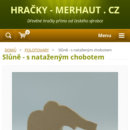
HRAČKY - MERHAUT . CZ
Dřevěné hračky přímo od českého výrobce
0
Menu
DOMŮ
>
POLOTOVARY
>
Slůně - s nataženým chobotem
Slůně - s nataženým chobotem