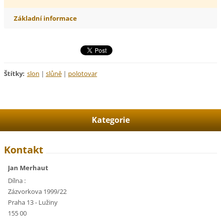
Základní informace
Štítky
:
slon
|
slůně
|
polotovar
Kategorie
Kontakt
Jan Merhaut
Dílna :
Zázvorkova 1999/22
Praha 13 - Lužiny
155 00