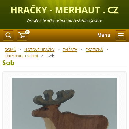
HRAČKY - MERHAUT . CZ
Dřevěné hračky přímo od českého výrobce
0
Menu
DOMŮ
>
HOTOVÉ HRAČKY
>
ZVÍŘATA
>
EXOTICKÁ
>
KOPYTNÍCI + SLONI
>
Sob
Sob