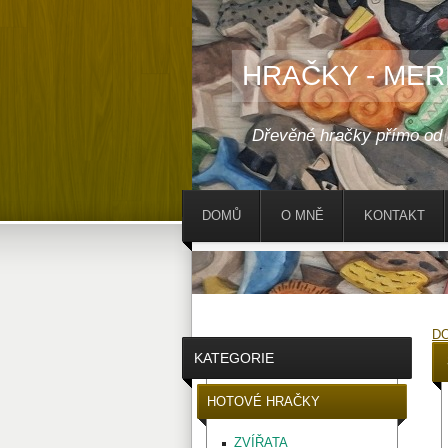
HRAČKY - MER
Dřevěné hračky přímo od
DOMŮ
O MNĚ
KONTAKT
D
KATEGORIE
HOTOVÉ HRAČKY
ZVÍŘATA