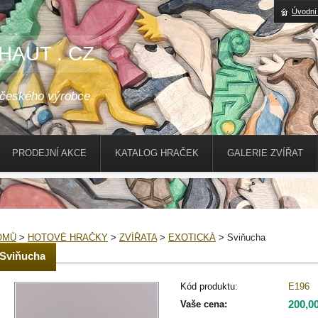
Úvodní
HAUT . CZ
 českého výrobce
PRODEJNÍ AKCE
KATALOG HRAČEK
GALERIE ZVÍŘAT
OMŮ
>
HOTOVÉ HRAČKY
>
ZVÍŘATA
>
EXOTICKÁ
>
Sviňucha
Sviňucha
Kód produktu:
E196
200,0
Vaše cena: