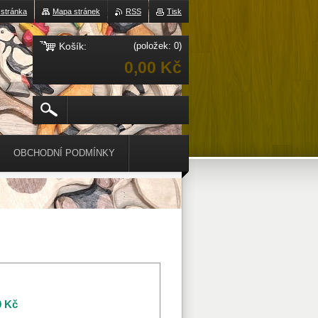
 stránka
Mapa stránek
RSS
Tisk
Košík:
(položek: 0)
0,00 Kč
OBCHODNÍ PODMÍNKY
0 Kč