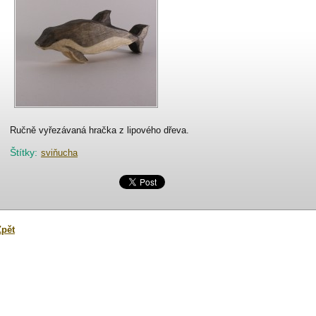
Ručně vyřezávaná hračka z lipového dřeva.
Štítky
:
sviňucha
Zpět