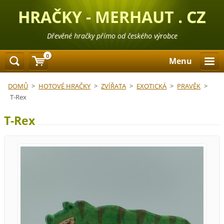
HRAČKY - MERHAUT . CZ
Dřevěné hračky přímo od českého výrobce
0
Menu
DOMŮ
>
HOTOVÉ HRAČKY
>
ZVÍŘATA
>
EXOTICKÁ
>
PRAVĚK
>
T-Rex
T-Rex