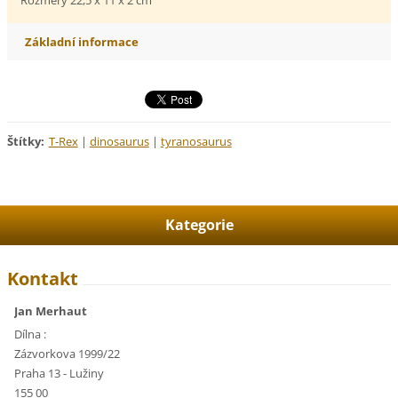
Základní informace
Štítky
:
T-Rex
|
dinosaurus
|
tyranosaurus
Kategorie
Kontakt
Jan Merhaut
Dílna :
Zázvorkova 1999/22
Praha 13 - Lužiny
155 00