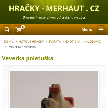
HRAČKY - MERHAUT . CZ
Dřevěné hračky přímo od českého výrobce
0
Menu
DOMŮ
>
HOTOVÉ HRAČKY
>
ZVÍŘATA
>
EXOTICKÁ
>
HLODAVCI
>
Veverka poletuška
Veverka poletuška