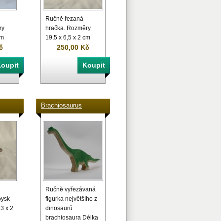
Ručně řezaná
ry
hračka. Rozměry
cm
19,5 x 6,5 x 2 cm
č
250,00 Kč
Brachiosaurus
Ručně vyřezávaná
pysk
figurka největšího z
3 x 2
dinosaurů
brachiosaura Délka