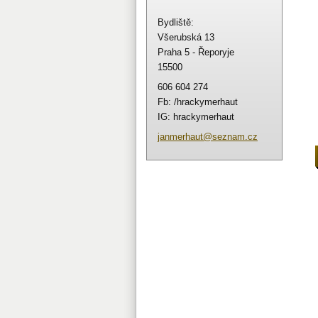
Bydliště:
Všerubská 13
Praha 5 - Řeporyje
15500
606 604 274
Fb: /hrackymerhaut
IG: hrackymerhaut
janmerha
ut@sezna
m.cz