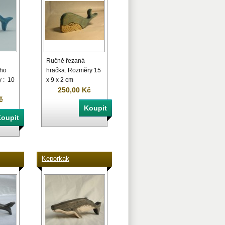
Ručně řezaná
ého
hračka. Rozměry 15
 : 10
x 9 x 2 cm
250,00 Kč
č
Keporkak