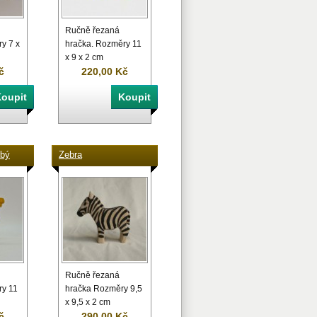
Ručně řezaná
y 7 x
hračka. Rozměry 11
x 9 x 2 cm
č
220,00 Kč
rbý
Zebra
Ručně řezaná
ry 11
hračka Rozměry 9,5
x 9,5 x 2 cm
č
290,00 Kč