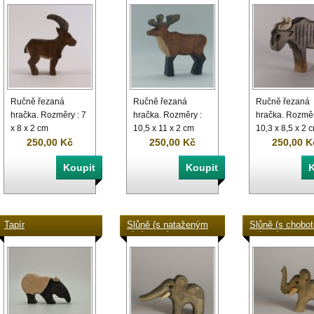
Ručně řezaná
Ručně řezaná
Ručně řezaná
hračka. Rozměry : 7
hračka. Rozměry :
hračka. Rozměr
x 8 x 2 cm
10,5 x 11 x 2 cm
10,3 x 8,5 x 2 
250,00 Kč
250,00 Kč
250,00 K
Tapír
Slůně (s nataženým
Slůně (s chobo
chobotem)
nahoru)