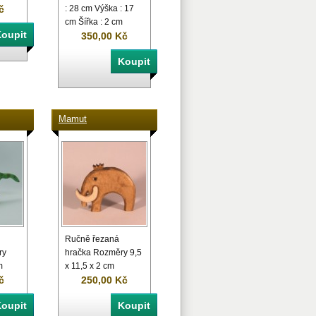
č
: 28 cm Výška : 17
cm Šířka : 2 cm
350,00 Kč
Mamut
Ručně řezaná
ry
hračka Rozměry 9,5
m
x 11,5 x 2 cm
č
250,00 Kč