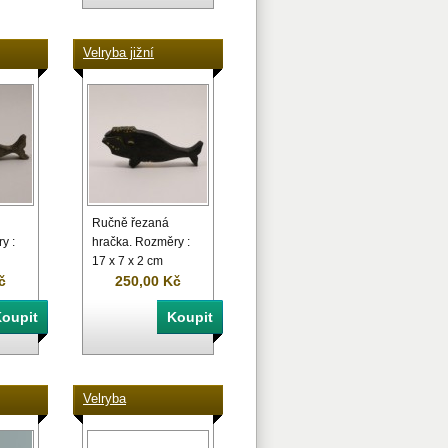
Velryba jižní
Ručně řezaná
y :
hračka. Rozměry :
17 x 7 x 2 cm
č
250,00 Kč
Velryba