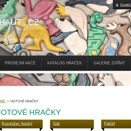
Úvodní
HAUT . CZ
 českého výrobce
PRODEJNÍ AKCE
KATALOG HRAČEK
GALERIE ZVÍŘAT
OMŮ
>
HOTOVÉ HRAČKY
HOTOVÉ HRAČKY
Kozorožec horský
Sob
Pakůň