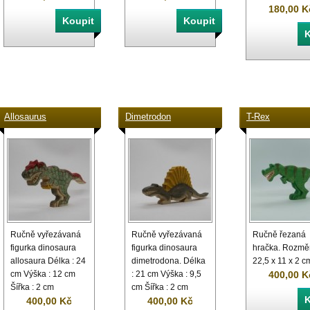
180,00 K
Allosaurus
Dimetrodon
T-Rex
Ručně vyřezávaná
Ručně vyřezávaná
Ručně řezaná
figurka dinosaura
figurka dinosaura
hračka. Rozmě
allosaura Délka : 24
dimetrodona. Délka
22,5 x 11 x 2 c
400,00 K
cm Výška : 12 cm
: 21 cm Výška : 9,5
Šířka : 2 cm
cm Šířka : 2 cm
400,00 Kč
400,00 Kč