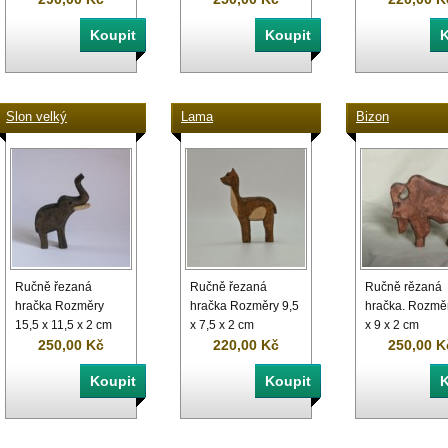
Slon velký
Lama
Bizon
Ručně řezaná
Ručně řezaná
Ručně rězaná
hračka Rozměry
hračka Rozměry 9,5
hračka. Rozměr
15,5 x 11,5 x 2 cm
x 7,5 x 2 cm
x 9 x 2 cm
250,00 Kč
220,00 Kč
250,00 K