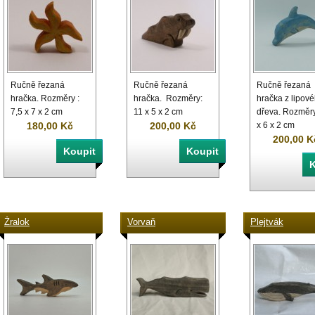
Ručně řezaná
Ručně řezaná
Ručně řezaná
hračka. Rozměry :
hračka. Rozměry:
hračka z lipov
7,5 x 7 x 2 cm
11 x 5 x 2 cm
dřeva. Rozměry
180,00 Kč
200,00 Kč
x 6 x 2 cm
200,00 K
Žralok
Vorvaň
Plejtvák