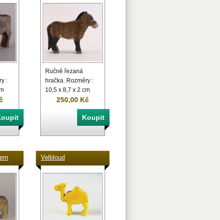
Ručně řezaná
y :
hračka. Rozměry :
cm
10,5 x 8,7 x 2 cm
č
250,00 Kč
tem
Velbloud