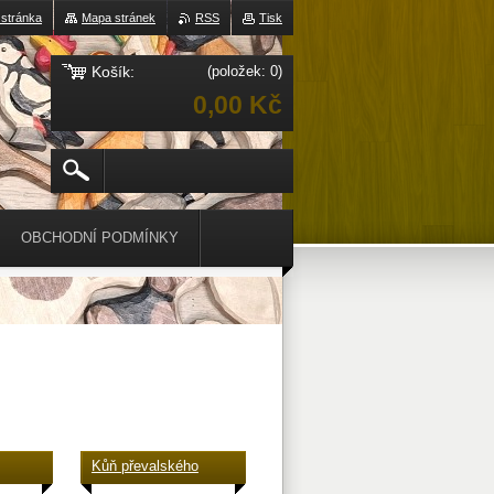
 stránka
Mapa stránek
RSS
Tisk
Košík:
(položek: 0)
0,00 Kč
OBCHODNÍ PODMÍNKY
Kůň převalského