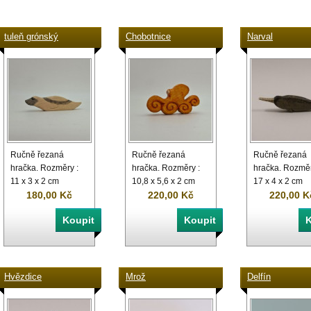
tuleň grónský
Chobotnice
Narval
Ručně řezaná
Ručně řezaná
Ručně řezaná
hračka. Rozměry :
hračka. Rozměry :
hračka. Rozměr
11 x 3 x 2 cm
10,8 x 5,6 x 2 cm
17 x 4 x 2 cm
180,00 Kč
220,00 Kč
220,00 K
Hvězdice
Mrož
Delfín