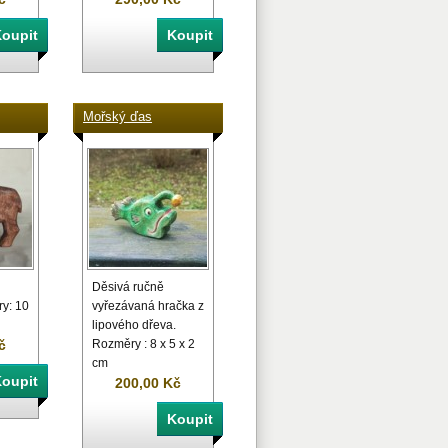
Mořský ďas
Děsivá ručně
y: 10
vyřezávaná hračka z
lipového dřeva.
č
Rozměry : 8 x 5 x 2
cm
200,00 Kč