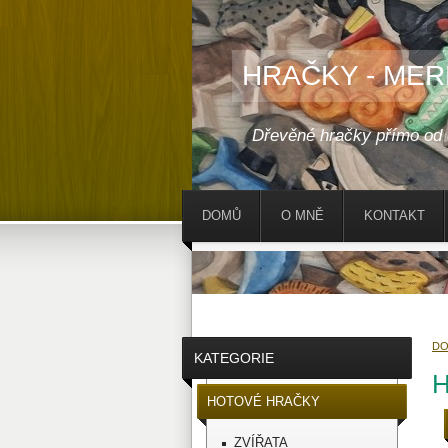
HRAČKY - MER
Dřevěné hračky přímo od
DOMŮ
O MNĚ
KONTAKT
D
KATEGORIE
HOTOVÉ HRAČKY
ZVÍŘATA